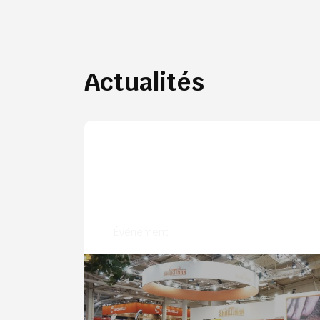
Actualités
Événement
Shaktiman à Agritechnica 2025 :
nouveaux lancements et
présence renforcée à Hanovre