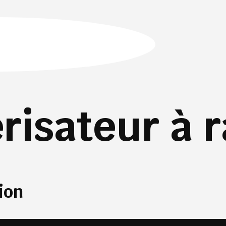
érisateur à 
ion