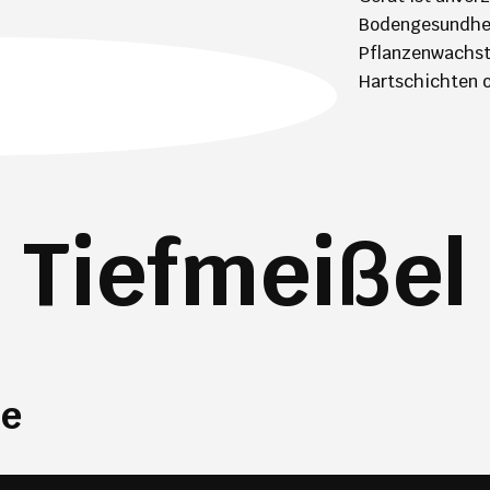
Bodengesundhei
Pflanzenwachst
Hartschichten o
Tiefmeißel
he