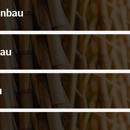
anbau
bau
u