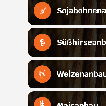
Sojabohnen
Süßhirsean
Weizenanba
Maisanbau