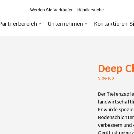
Werden Sie Verkäufer
Händlersuche
Partnerbereich
Unternehmen
Kontaktieren S
Deep C
SRM-160
Der Tiefenzapfe
landwirtschaftl
Er wurde spezie
Bodenschichten
verbessern und d
Gerät ist unver