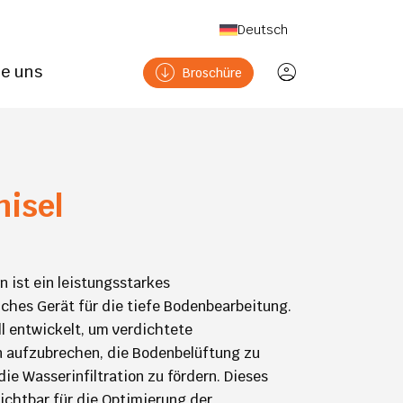
Deutsch
ie uns
Broschüre
hisel
n ist ein leistungsstarkes
iches Gerät für die tiefe Bodenbearbeitung.
ll entwickelt, um verdichtete
 aufzubrechen, die Bodenbelüftung zu
ie Wasserinfiltration zu fördern. Dieses
zichtbar für die Optimierung der