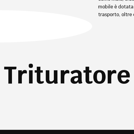
mobile è dotata 
trasporto, oltre
Trituratore