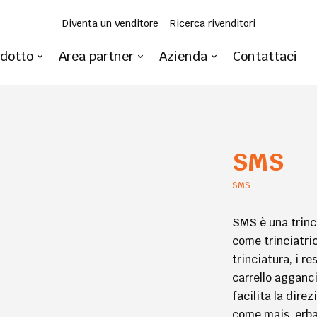
Diventa un venditore
Ricerca rivenditori
odotto
Area partner
Azienda
Contattaci
SMS
SMS
SMS è una trinc
come trinciatric
trinciatura, i re
carrello agganci
facilita la dire
come mais, erba