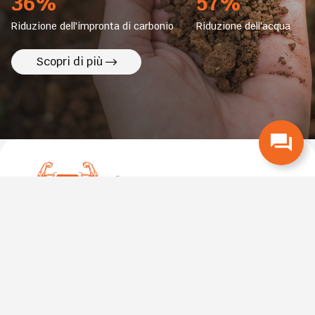
36%
57%
Riduzione dell'impronta di carbonio
Riduzione dell'acqua
Scopri di più
Azienda
Diventa un
Contattaci
rivenditore
Notizie
Mappa del sito
Modulo fornitore