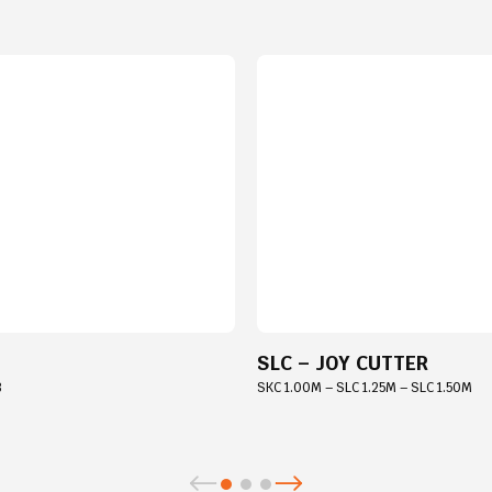
SLC – JOY CUTTER
8
SKC 1.00M – SLC 1.25M – SLC 1.50M