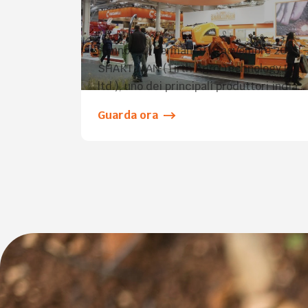
nuovi lanci e maggiore presenza
ad Hannover
Hannover (Germania), 9 novembre 2025 
SHAKTIMAN (Tirth Agro Technology Pvt.
ltd.), uno dei principali produttori indiani
di macchine agricole, inaugura oggi
Guarda ora
ufficialmente il suo stand ampliato
all’Agritechnica 2025 di Hannover, dand
il via a una settimana dedicata
all’innovazione, alla crescita e
all’impegno per un’agricoltura
sostenibile. Dopo il successo del suo
debutto come espositore indipendente
[…]