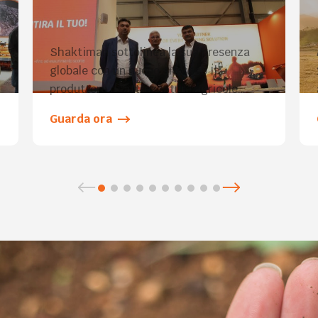
all’Eima, Italia
–
Shaktiman sottolinea la sua presenza
globale con un nuovo sito web Il
produttore di attrezzature agricole
Shaktiman ha lanciato un nuovo sito web
Guarda ora
per supportare la sua crescente presenza
o
globale. Rajkot (Gujarat, India), 2
dicembre 2024 – Il più grande
produttore indiano di attrezzature
agricole, fondato nel 1997, conta oggi
oltre 1.000 rivenditori in tutto […]