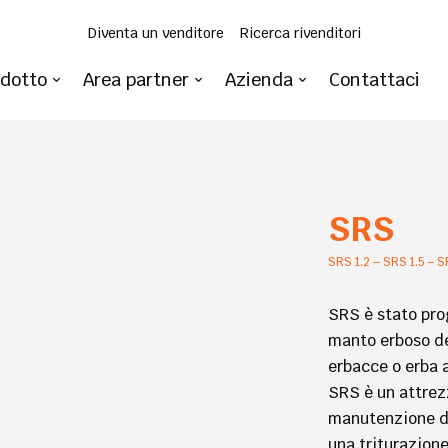
Diventa un venditore
Ricerca rivenditori
odotto
Area partner
Azienda
Contattaci
SRS
SRS 1.2 – SRS 1.5 – S
SRS è stato pro
manto erboso dei
erbacce o erba a
SRS è un attrez
manutenzione di 
una triturazione