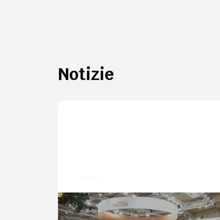
Notizie
Evento
Shaktiman ad Agritechnica 2025: