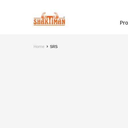
Pr
Home
SRS