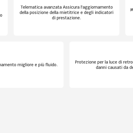
Telematica avanzata Assicura l'aggiornamento
M
della posizione della mietitrice e degli indicatori
to
di prestazione.
Protezione per la luce di retr
namento migliore e più fluido.
danni causati da det