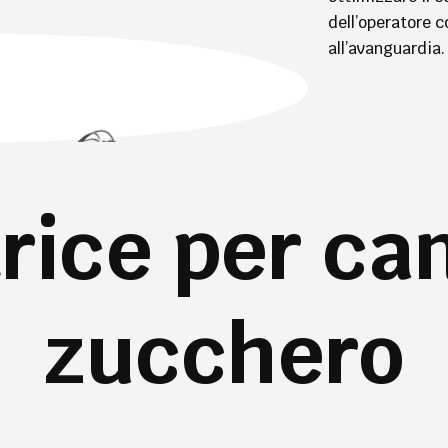
dell’operatore c
all’avanguardia.
trice per ca
zucchero